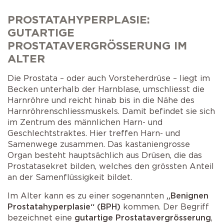
Selbstkatheterismus
Operationen der Prostata
PROSTATAHYPERPLASIE:
AMS 800 Schliessmuskelprothese
Schlaganfall
Operation bei Senkungen
GUTARTIGE
PROSTATAVERGRÖSSERUNG IM
Victo & Victo plus
Schliessmuskelprothese
ALTER
Die Prostata – oder auch Vorsteherdrüse – liegt im
Becken unterhalb der Harnblase, umschliesst die
Harnröhre und reicht hinab bis in die Nähe des
Harnröhren­schliessmuskels. Damit befindet sie sich
im Zentrum des männlichen Harn- und
Geschlechtstraktes. Hier treffen Harn- und
Samenwege zusammen. Das kastaniengrosse
Organ besteht hauptsächlich aus Drüsen, die das
Prostatasekret bilden, welches den grössten Anteil
an der Samenflüssigkeit bildet.
Im Alter kann es zu einer sogenannten
„Benignen
Prostatahyperplasie“ (BPH)
kommen. Der Begriff
bezeichnet eine
gutartige Prostatavergrösserung
,