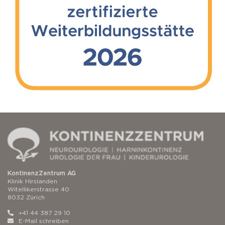
KontinenzZentrum AG
Klinik Hirslanden
Witellikerstrasse 40
8032 Zürich
+41 44 387 29 10
E-Mail schreiben