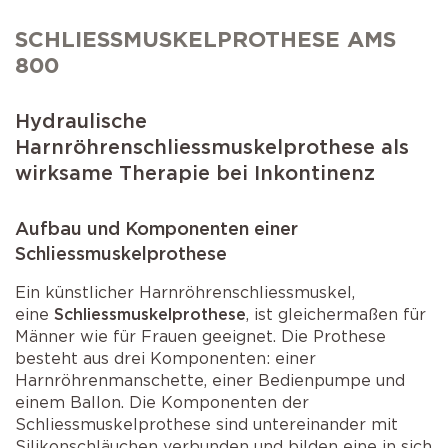
Selbstkatheterismus
Operationen der Prostata
SCHLIESSMUSKELPROTHESE AMS
AMS 800 Schliessmuskelprothese
Schlaganfall
Operation bei Senkungen
800
Victo & Victo plus
Schliessmuskelprothese
Hydraulische
Harnröhrenschliessmuskelprothese als
wirksame Therapie bei Inkontinenz
Aufbau und Komponenten einer
Schliessmuskelprothese
Ein künstlicher Harnröhrenschliessmuskel,
eine
Schliessmuskelprothese
, ist gleichermaßen für
Männer wie für Frauen geeignet. Die Prothese
besteht aus drei Komponenten: einer
Harnröhrenmanschette, einer Bedienpumpe und
einem Ballon. Die Komponenten der
Schliessmuskelprothese sind untereinander mit
Silikonschläuchen verbunden und bilden eine in sich