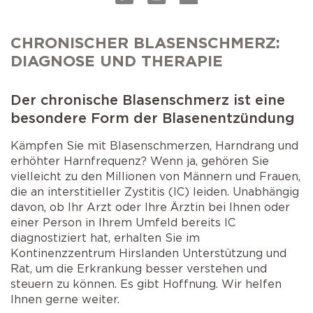
Selbstkatheterismus
Operationen der Prostata
AMS 800 Schliessmuskelprothese
Schlaganfall
CHRONISCHER BLASENSCHMERZ:
Operation bei Senkungen
DIAGNOSE UND THERAPIE
Victo & Victo plus
Schliessmuskelprothese
Der chronische Blasenschmerz ist eine
besondere Form der Blasenentzündung
Kämpfen Sie mit Blasenschmerzen, Harndrang und
erhöhter Harnfrequenz? Wenn ja, gehören Sie
vielleicht zu den Millionen von Männern und Frauen,
die an interstitieller Zystitis (IC) leiden. Unabhängig
davon, ob Ihr Arzt oder Ihre Ärztin bei Ihnen oder
einer Person in Ihrem Umfeld bereits IC
diagnostiziert hat, erhalten Sie im
Kontinenzzentrum Hirslanden Unterstützung und
Rat, um die Erkrankung besser verstehen und
steuern zu können. Es gibt Hoffnung. Wir helfen
Ihnen gerne weiter.