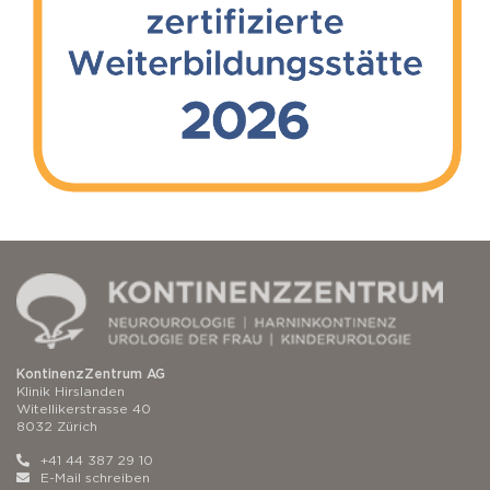
KontinenzZentrum AG
Klinik Hirslanden
Witellikerstrasse 40
8032 Zürich
+41 44 387 29 10
E-Mail schreiben