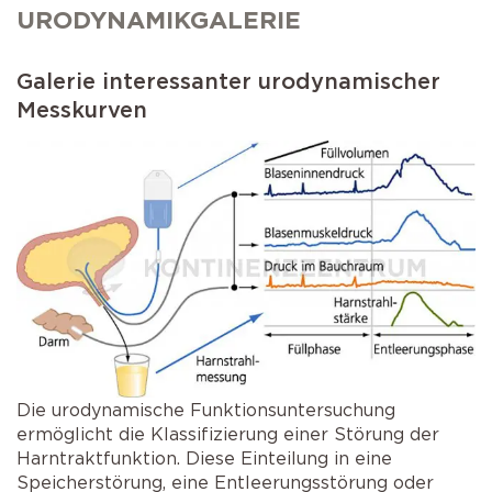
Selbstkatheterismus
Operationen der Prostata
URODYNAMIKGALERIE
AMS 800 Schliessmuskelprothese
Schlaganfall
Operation bei Senkungen
Galerie interessanter urodynamischer
Victo & Victo plus
Messkurven
Schliessmuskelprothese
Die urodynamische Funktionsuntersuchung
ermöglicht die Klassifizierung einer Störung der
Harntraktfunktion. Diese Einteilung in eine
Speicherstörung, eine Entleerungsstörung oder