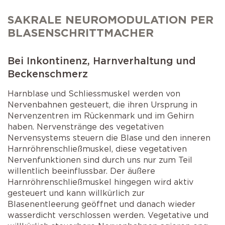
Selbstkatheterismus
Operationen der Prostata
SAKRALE NEUROMODULATION PER
AMS 800 Schliessmuskelprothese
Schlaganfall
Operation bei Senkungen
BLASENSCHRITTMACHER
Victo & Victo plus
Schliessmuskelprothese
Bei Inkontinenz, Harnverhaltung und
Beckenschmerz
Harnblase und Schliessmuskel werden von
Nervenbahnen gesteuert, die ihren Ursprung in
Nervenzentren im Rückenmark und im Gehirn
haben. Nervenstränge des vegetativen
Nervensystems steuern die Blase und den inneren
Harnröhrenschließmuskel, diese vegetativen
Nervenfunktionen sind durch uns nur zum Teil
willentlich beeinflussbar. Der äußere
Harnröhrenschließmuskel hingegen wird aktiv
gesteuert und kann willkürlich zur
Blasenentleerung geöffnet und danach wieder
wasserdicht verschlossen werden. Vegetative und