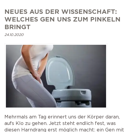
Selbstkatheterismus
Operationen der Prostata
NEUES AUS DER WISSENSCHAFT:
AMS 800 Schliessmuskelprothese
Schlaganfall
Operation bei Senkungen
WELCHES GEN UNS ZUM PINKELN
BRINGT
Victo & Victo plus
Schliessmuskelprothese
24.10.2020
Mehrmals am Tag erinnert uns der Körper daran,
aufs Klo zu gehen. Jetzt steht endlich fest, was
diesen Harndrang erst möglich macht: ein Gen mit