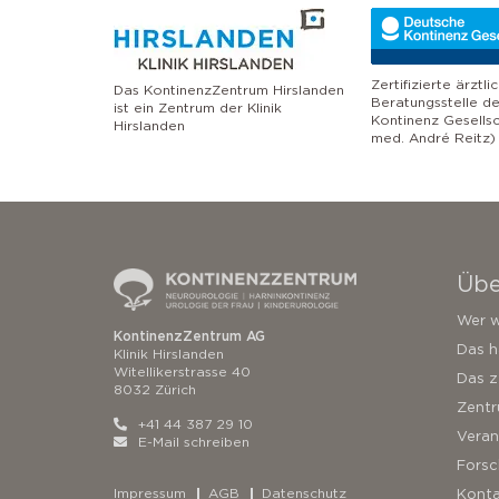
Zertifizierte ärztli
Das KontinenzZentrum Hirslanden
Beratungsstelle d
ist ein Zentrum der Klinik
Kontinenz Gesellsc
Hirslanden
med. André Reitz)
Übe
Wer w
KontinenzZentrum AG
Das h
Klinik Hirslanden
Witellikerstrasse 40
Das z
8032 Zürich
Zent
+41 44 387 29 10
Veran
E-Mail schreiben
Forsc
Konta
Impressum
AGB
Datenschutz