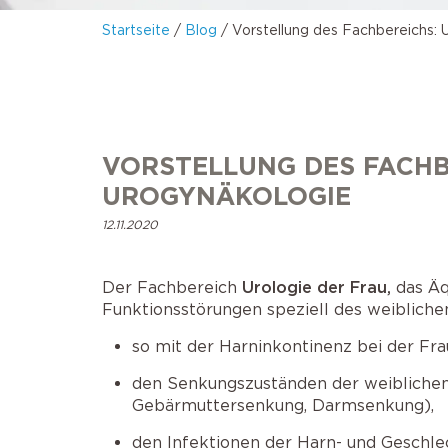
Startseite
/
Blog
/
Vorstellung des Fachbereichs: 
AMS 800 Schliessmuskelprothese
Operation bei Senkungen
Schlaganfall
Victo & Victo plus Schliessmuskelprothese
VORSTELLUNG DES FACHB
UROGYNÄKOLOGIE
12.11.2020
Der Fachbereich
Urologie der Frau,
das Äq
Funktionsstörungen speziell des weibliche
so mit der Harninkontinenz bei der Fra
den Senkungszuständen der weibliche
Gebärmuttersenkung, Darmsenkung),
den Infektionen der Harn- und Geschle