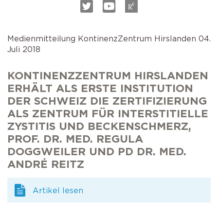
Selbstkatheterismus
Operationen der Prostata
AMS 800 Schliessmuskelprothese
Schlaganfall
Operation bei Senkungen
Medienmitteilung KontinenzZentrum Hirslanden 04.
Victo & Victo plus
Juli 2018
Schliessmuskelprothese
KONTINENZZENTRUM HIRSLANDEN
ERHÄLT ALS ERSTE INSTITUTION
DER SCHWEIZ DIE ZERTIFIZIERUNG
ALS ZENTRUM FÜR INTERSTITIELLE
ZYSTITIS UND BECKENSCHMERZ,
PROF. DR. MED. REGULA
DOGGWEILER UND PD DR. MED.
ANDRÉ REITZ
Artikel lesen