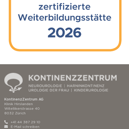
KontinenzZentrum AG
Klinik Hirslanden
Witellikerstrasse 40
8032 Zürich
+41 44 387 29 10
E-Mail schreiben