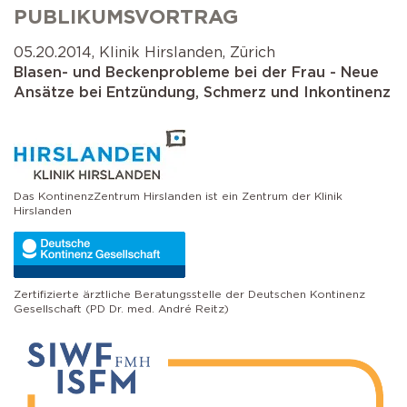
Selbstkatheterismus
Operationen der Prostata
PUBLIKUMSVORTRAG
AMS 800 Schliessmuskelprothese
Schlaganfall
05.20.2014, Klinik Hirslanden, Zürich
Operation bei Senkungen
Blasen- und Beckenprobleme bei der Frau - Neue
Victo & Victo plus
Ansätze bei Entzündung, Schmerz und Inkontinenz
Schliessmuskelprothese
Das KontinenzZentrum Hirslanden ist ein Zentrum der Klinik
Hirslanden
Zertifizierte ärztliche Beratungsstelle der Deutschen Kontinenz
Gesellschaft (PD Dr. med. André Reitz)