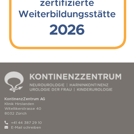
KontinenzZentrum AG
Klinik Hirslanden
Witellikerstrasse 40
8032 Zürich
+41 44 387 29 10
E-Mail schreiben