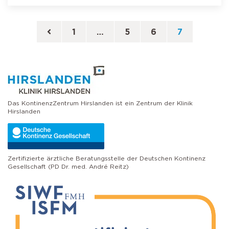
Seitennummerierung der Beiträge
1
…
5
6
7
Das KontinenzZentrum Hirslanden ist ein Zentrum der Klinik
Hirslanden
Zertifizierte ärztliche Beratungsstelle der Deutschen Kontinenz
Gesellschaft (PD Dr. med. André Reitz)