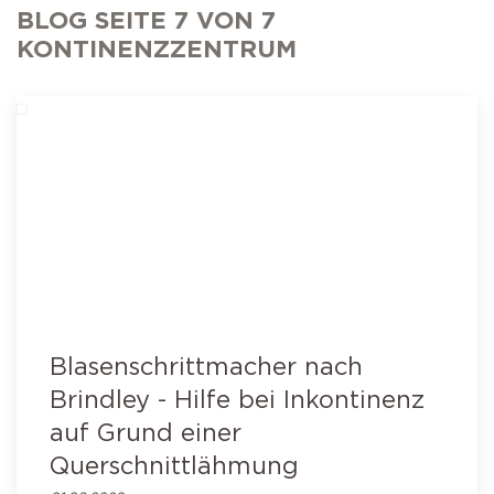
Selbstkatheterismus
Operationen der Prostata
BLOG SEITE 7 VON 7
AMS 800 Schliessmuskelprothese
Schlaganfall
KONTINENZZENTRUM
Operation bei Senkungen
Victo & Victo plus
Schliessmuskelprothese
Blasenschrittmacher nach
Brindley - Hilfe bei Inkontinenz
auf Grund einer
Querschnittlähmung